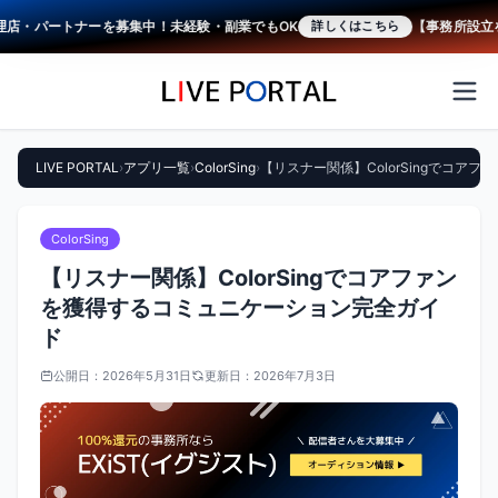
・パートナーを募集中！未経験・副業でもOK
【事務所設立をご支
詳しくはこちら
LIVE PORTAL
›
アプリ一覧
›
ColorSing
›
【リスナー関係】ColorSingでコ
ColorSing
【リスナー関係】ColorSingでコアファン
を獲得するコミュニケーション完全ガイ
ド
公開日：
2026年5月31日
更新日：
2026年7月3日