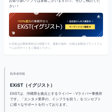
お取り扱いアプリは多数ございますので、ぜひご検討くだ
さい！
※ 内容は記事執筆時点の情報です。最新の規約・仕様は各配信プラットフォ
ーム公式サイトをご確認ください。
【PR】
執筆者情報
最新・人気の配信機材情報を
チェックしてみよう！
EXiST（イグジスト）
EXiSTは、沖縄県を拠点とするライバー・Vライバー事務所
Amazonで見てみる
です。「エンタメ業界の、インフラを担う」をコンセプト
に様々なサポートを行っております。