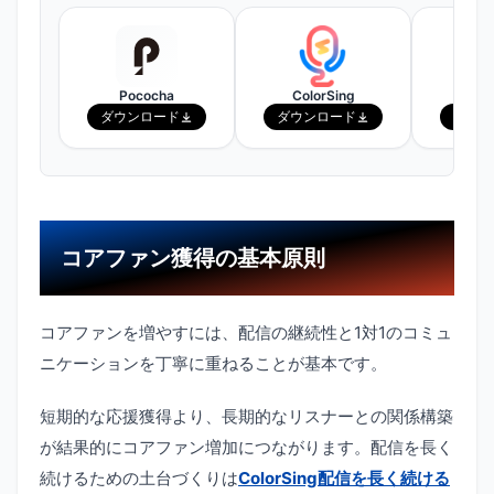
Pococha
ColorSing
ピ
ダウンロード
ダウンロード
ダウン
コアファン獲得の基本原則
コアファンを増やすには、配信の継続性と1対1のコミュ
ニケーションを丁寧に重ねることが基本です。
短期的な応援獲得より、長期的なリスナーとの関係構築
が結果的にコアファン増加につながります。配信を長く
続けるための土台づくりは
ColorSing配信を長く続ける