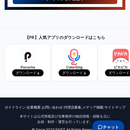
【PR】
最新・人気の配信機材情報を
【PR】人気アプリのダウンロードはこちら
チェックしてみよう！
Amazonで見てみる
Pococha
ColorSing
ピカピカ
ダウンロード
ダウンロード
ダウンロード
ガイドライン
|
企業概要
|
お問い合わせ
|
代理店募集
|
メディア掲載
|
サイトマップ
本サイトは公式情報及び当事務所の独自情報・経験を元に
企画・制作・運営を行っています。
チャット
© Since 2023
EXiST
All Rights Reserved.