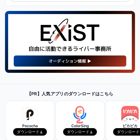
【PR】
最新・人気の配信機材情報を
【PR】人気アプリのダウンロードはこちら
チェックしてみよう！
Amazonで見てみる
Pococha
ColorSing
ピカピカ
ダウンロード
ダウンロード
ダウンロード