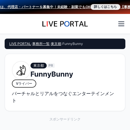
は、代理店・パートナーを募集中！未経験・副業でもOK
【事務所
詳しくはこちら
LIVE PORTAL
›
事務所一覧
›
東京都
›
FunnyBunny
東京都
PR
FunnyBunny
Vライバー
バーチャルとリアルをつなぐエンターテインメン
ト
スポンサードリンク