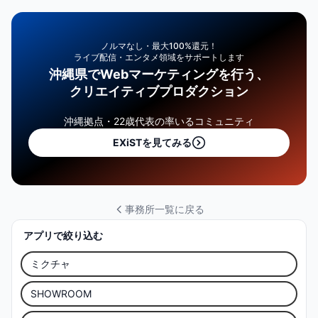
ノルマなし・最大100%還元！
ライブ配信・エンタメ領域をサポートします
沖縄県でWebマーケティングを行う、
クリエイティブプロダクション
沖縄拠点・22歳代表の率いるコミュニティ
EXiSTを見てみる
事務所一覧に戻る
アプリで絞り込む
ミクチャ
SHOWROOM