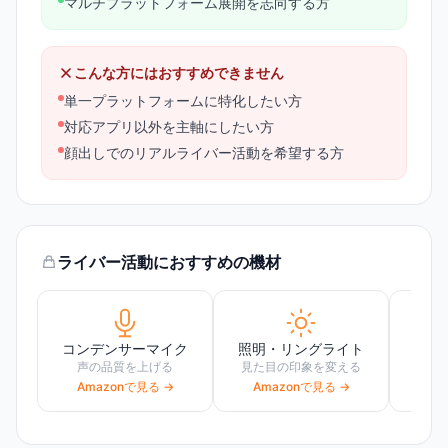
マルチプラットフォーム展開を志向する方
こんな方にはおすすめできません
単一プラットフォームに特化したい方
対応アプリ以外を主軸にしたい方
顔出しでのリアルライバー活動を希望する方
ライバー活動におすすめの機材
コンデンサーマイク
照明・リングライト
声の品質を上げる
見た目の印象を変える
高画
Amazonで見る →
Amazonで見る →
Am