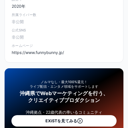
2020年
所属ライバー数
非公開
公式SNS
非公開
ホームページ
https://www.funnybunny.jp/
ノルマなし・最大100%還元！
ライブ配信・エンタメ領域をサポートします
沖縄県でWebマーケティングを行う、
クリエイティブプロダクション
沖縄拠点・22歳代表の率いるコミュニティ
EXiSTを見てみる