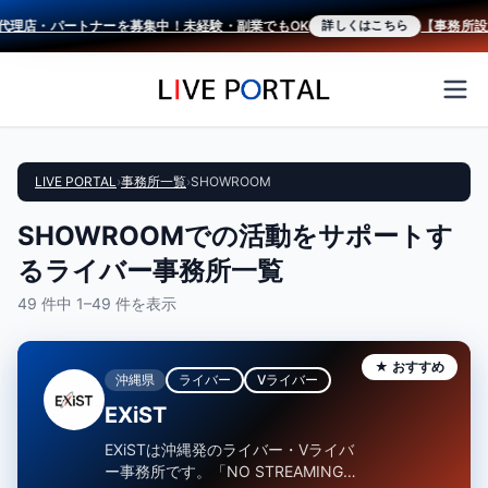
理店・パートナーを募集中！未経験・副業でもOK
【事務所設立を
詳しくはこちら
LIVE PORTAL
›
事務所一覧
›
SHOWROOM
SHOWROOMでの活動をサポートす
るライバー事務所一覧
49 件中 1–49 件を表示
★ おすすめ
沖縄県
ライバー
Vライバー
EXiST
EXiSTは沖縄発のライバー・Vライバ
ー事務所です。「NO STREAMING,