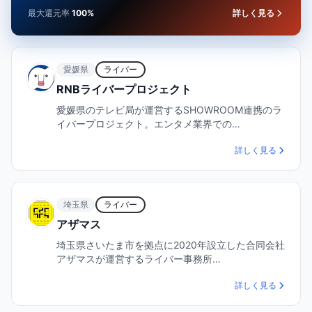
NO LIFE.」をコンセプトに、クリエ
最大還元率
100%
詳しく見る
イタ…
愛媛県
ライバー
RNBライバープロジェクト
愛媛県のテレビ局が運営するSHOWROOM連携のラ
イバープロジェクト。エンタメ業界での…
詳しく見る
埼玉県
ライバー
アザマス
埼玉県さいたま市を拠点に2020年設立した合同会社
アザマスが運営するライバー事務所…
詳しく見る