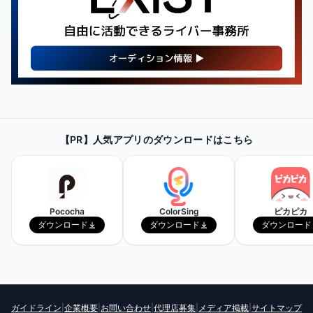
【PR】
最新・人気の配信機材情報を
【PR】人気アプリのダウンロードはこちら
チェックしてみよう！
Amazonで見てみる
Pococha
ColorSing
ピカピカ
ダウンロード
ダウンロード
ダウンロード
ガイドライン
|
企業概要
|
お問い合わせ
|
代理店募集
|
メディア掲載
|
サイトマップ