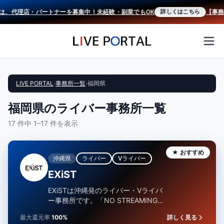
では、代理店・パートナーを募集中！未経験・副業でもOK
【事務所
詳しくはこちら
LIVE PORTAL
›
事務所一覧
›
福岡県
福岡県のライバー事務所一覧
17 件中 1–17 件を表示
★ おすすめ
沖縄県
ライバー
Vライバー
EXiST
EXiSTは沖縄発のライバー・Vライバ
ー事務所です。「NO STREAMING,
NO LIFE.」をコンセプトに、クリエ
最大還元率
100%
詳しく見る
イタ…