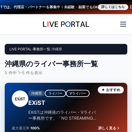
STでは、代理店・パートナーを募集中！未経験・副業でもOK
【
詳しくはこちら
LIVE PORTAL
›
事務所一覧
›
沖縄県
沖縄県のライバー事務所一覧
5 件中 1–5 件を表示
★ おすすめ
沖縄県
ライバー
Vライバー
EXiST
EXiSTは沖縄発のライバー・Vライバ
ー事務所です。「NO STREAMING,
NO LIFE.」をコンセプトに、クリエ
最大還元率
100%
詳しく見る
イタ…