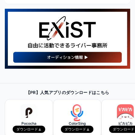
【PR】
最新・人気の配信機材情報を
【PR】人気アプリのダウンロードはこちら
チェックしてみよう！
Amazonで見てみる
Pococha
ColorSing
ピカピカ
ダウンロード
ダウンロード
ダウンロード