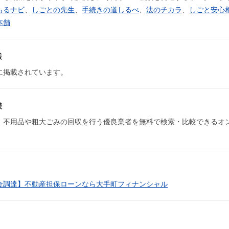
もるナビ
、
しごとの先生
、
手続きの道しるべ
、
法のチカラ
、
しごと安心
本舗
様
に掲載されています。
様
、不用品や粗大ごみの回収を行う優良業者を無料で検索・比較できるオ
金調達】不動産担保ローンなら大手町フィナンシャル