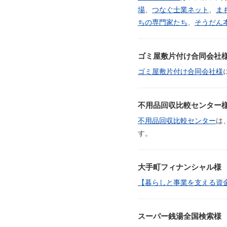
場
、
つなぐ士業ネット
、
ま
ちの専門家たち
、
そうだん
ゴミ屋敷片付け合同会社
ゴミ屋敷片付け合同会社様
不用品回収比較センター
不用品回収比較センター
は
す。
大手町フィナンシャル様
【暮らしと事業を支える資
スーパー銭湯全国検索様