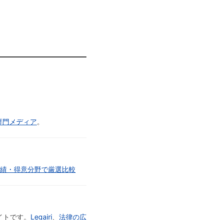
専門メディア
。
実績・得意分野で厳選比較
イトです。
Legairi
、
法律の広