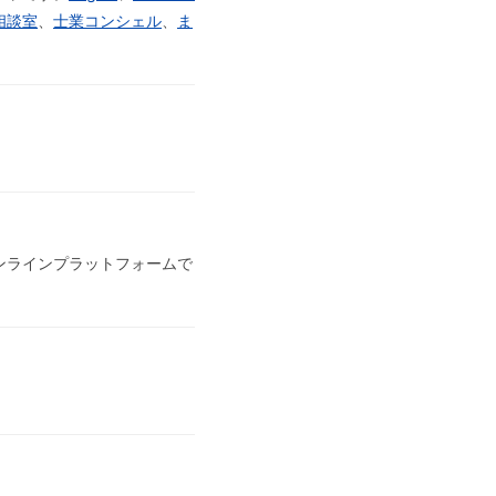
相談室
、
士業コンシェル
、
ま
ンラインプラットフォームで