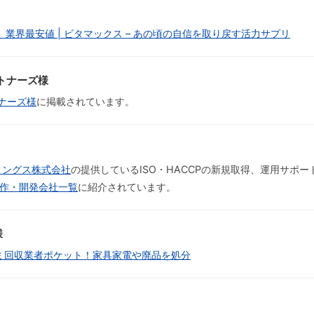
 ｜ 業界最安値 | ビタマックス – あの頃の自信を取り戻す活力サプリ
トナーズ様
ナーズ様
に掲載されています。
ィングス株式会社
の提供しているISO・HACCPの新規取得、運用サポ
制作・開発会社一覧
に紹介されています。
様
ミ回収業者ポケット！家具家電や廃品を処分