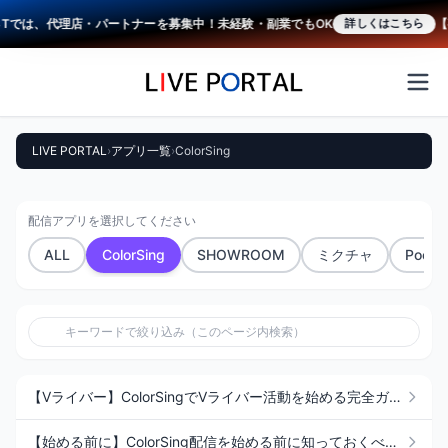
STでは、代理店・パートナーを募集中！未経験・副業でもOK
【
詳しくはこちら
LIVE PORTAL
›
アプリ一覧
›
ColorSing
配信アプリを選択してください
ALL
ColorSing
SHOWROOM
ミクチャ
Pococ
【Vライバー】ColorSingでVライバー活動を始める完全ガイド｜アバター・トラッキング・配信機材
【始める前に】ColorSing配信を始める前に知っておくべき完全チェックリスト