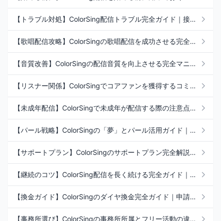
【トラブル対処】ColorSing配信トラブル完全ガイド｜接続切断・音声不調・コイン未反映の解決法
【歌唱配信攻略】ColorSingの歌唱配信を成功させる完全ガイド｜選曲・音質・著作権
【音質改善】ColorSingの配信音質を向上させる完全マニュアル｜マイク・AG03・収音環境
【リスナー関係】ColorSingでコアファンを獲得するコミュニケーション完全ガイド
【未成年配信】ColorSingで未成年が配信する際の注意点｜年齢制限・保護者同意・禁止事項
【パール戦略】ColorSingの「夢」とパール活用ガイド｜リスナーとの目標共有でファンを深める
【サポートプラン】ColorSingのサポートプラン完全解説｜料金・特典・事務所所属との関係
【継続のコツ】ColorSing配信を長く続ける完全ガイド｜頻度設計・メンタル・体調管理
【換金ガイド】ColorSingのダイヤ換金完全ガイド｜申請手順・振込タイミング・差し戻し対処
【事務所選び】ColorSingの事務所所属とフリー活動の違い｜EXiSTで得られるサポート