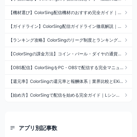
【機材選び】ColorSing配信機材のおすすめ完全ガイド｜マイク・AG03・照明の選び方
【ガイドライン】ColorSing配信ガイドライン徹底解説｜禁止事項と安全な配信の作り方
【ランキング攻略】ColorSingのリーグ制度とランキング戦略｜上位を狙うための実践ノウハウ
【ColorSingの課金方法】コイン・パール・ダイヤの通貨と報酬を徹底解説｜Web課金とアプリ内課金の違い
【OBS配信】ColorSingをPC・OBSで配信する完全マニュアル｜AG03設定と接続トラブル対策
【還元率】ColorSingの還元率と報酬体系｜業界比較とEXiSTの80〜100%還元方針
【始め方】ColorSingで配信を始める完全ガイド｜Lシンガー申請から初配信まで
アプリ別記事数