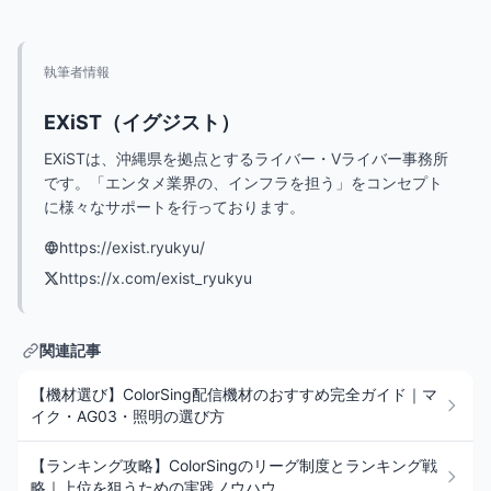
【PR】
執筆者情報
最新・人気の配信機材情報を
チェックしてみよう！
EXiST（イグジスト）
EXiSTは、沖縄県を拠点とするライバー・Vライバー事務所
Amazonで見てみる
です。「エンタメ業界の、インフラを担う」をコンセプト
に様々なサポートを行っております。
https://exist.ryukyu/
https://x.com/exist_ryukyu
関連記事
【機材選び】ColorSing配信機材のおすすめ完全ガイド｜マ
イク・AG03・照明の選び方
【ランキング攻略】ColorSingのリーグ制度とランキング戦
略｜上位を狙うための実践ノウハウ