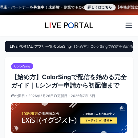
店・パートナーを募集中！未経験・副業でもOK
【事務所設立をご
詳しくはこちら
LIVE PORTAL
›
アプリ一覧
›
ColorSing
›
【始め方】ColorSingで配信を始め
ColorSing
【始め方】ColorSingで配信を始める完全
ガイド｜Lシンガー申請から初配信まで
公開日：
2026年5月26日
更新日：
2026年7月15日