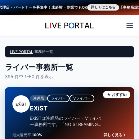
理店・パートナーを募集中！未経験・副業でもOK
【事務所設立を
詳しくはこちら
LIVE PORTAL
›
事務所一覧
ライバー事務所一覧
395 件中 1–50 件を表示
★ おすすめ
沖縄県
ライバー
Vライバー
EXiST
EXiSTは沖縄発のライバー・Vライバ
ー事務所です。「NO STREAMING,
NO LIFE.」をコンセプトに、クリエ
最大還元率
100%
詳しく見る
イタ…