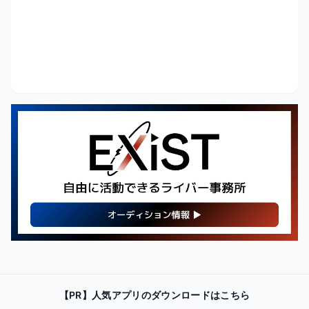
【PR】
最新・人気の配信機材情報を
【PR】人気アプリのダウンロードはこちら