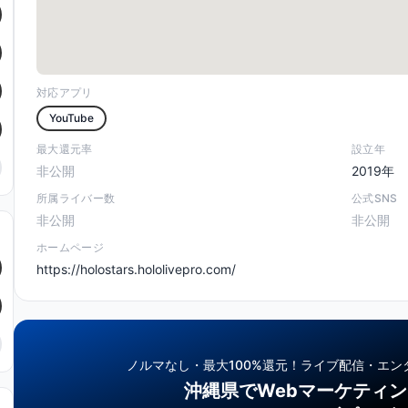
対応アプリ
YouTube
最大還元率
設立年
非公開
2019年
所属ライバー数
公式SNS
非公開
非公開
ホームページ
https://holostars.hololivepro.com/
ノルマなし・最大100%還元！
ライブ配信・エン
沖縄県でWebマーケティ