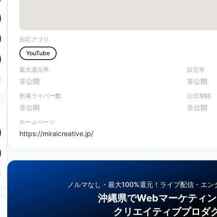
対応アプリ
YouTube
最大還元率
設立年
非公開
非公開
所属ライバー数
公式SNS
非公開
非公開
ホームページ
https://miraicreative.jp/
ノルマなし・最大100%還元！
ライブ配信・エン
沖縄県でWebマーケティ
クリエイティブプロダ