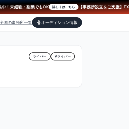
！未経験・副業でもOK
【事務所設立をご支援】EXi
詳しくはこちら
全国の事務所一覧
オーディション情報
ライバー
Vライバー