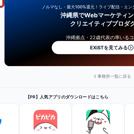
ノルマなし・最大100%還元！
ライブ配信・エン
沖縄県でWebマーケティ
クリエイティブプロダ
沖縄拠点・22歳代表の率いる
EXiSTを見てみる
事務所一覧に戻る
【PR】人気アプリのダウンロードはこちら