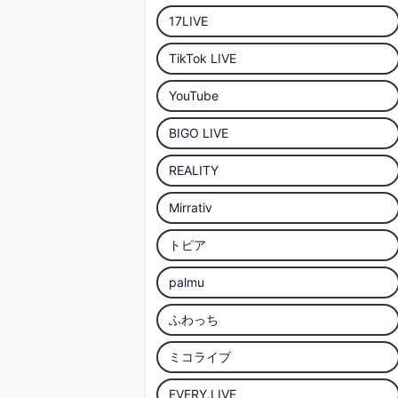
17LIVE
TikTok LIVE
YouTube
BIGO LIVE
REALITY
Mirrativ
トピア
palmu
ふわっち
ミコライブ
EVERY.LIVE