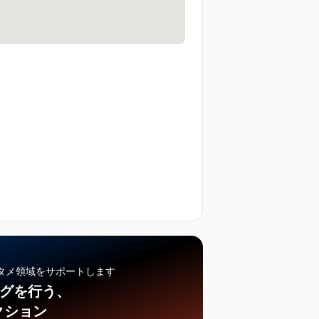
タメ領域をサポートします
ングを行う、
クション