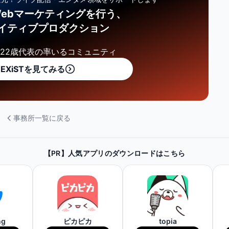
ebマーケティングを行う、
イティブプロダクション
22歳代表の率いるコミュニティ
EXiSTを見てみる
事務所一覧に戻る
【PR】人気アプリのダウンロードはこちら
ng
ピカピカ
topia