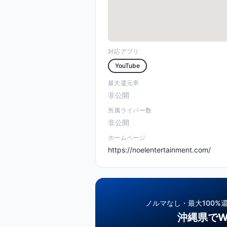
対応アプリ
YouTube
最大還元率
非公開
所属ライバー数
非公開
ホームページ
https://noelentertainment.com/
ノルマなし・最大100%
沖縄県でW