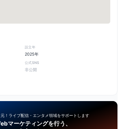
設立年
2025年
公式SNS
非公開
還元！
ライブ配信・エンタメ領域をサポートします
ebマーケティングを行う、