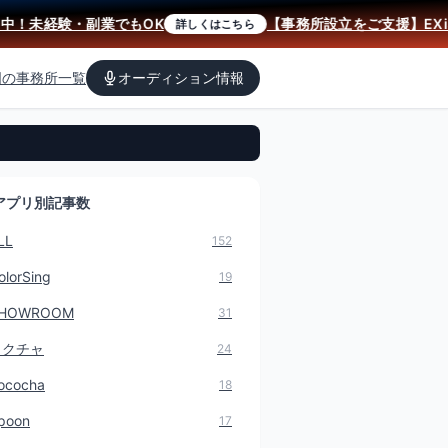
！未経験・副業でもOK
【事務所設立をご支援】EXiS
詳しくはこちら
国の事務所一覧
オーディション情報
アプリ別記事数
LL
152
olorSing
19
HOWROOM
31
ミクチャ
24
ococha
18
poon
17