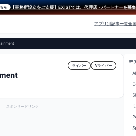
【事務所設立をご支援】EXiSTでは、代理店・パートナーを募集中
アプリ別記事一覧
全
tainment
ライバー
Vライバー
A
nment
C
S
スポンサードリンク
P
S