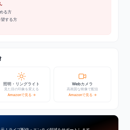
ん
める方
希望する方
材
照明・リングライト
Webカメラ
見た目の印象を変える
高画質な映像で配信
Amazonで見る →
Amazonで見る →
還元！
ライブ配信・エンタメ領域をサポートします