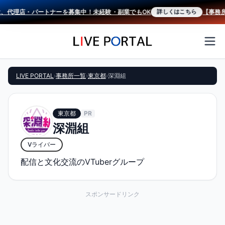
、代理店・パートナーを募集中！未経験・副業でもOK
【事務所設
詳しくはこちら
LIVE PORTAL
›
事務所一覧
›
東京都
›
深淵組
東京都
PR
深淵組
Vライバー
配信と文化交流のVTuberグループ
スポンサードリンク