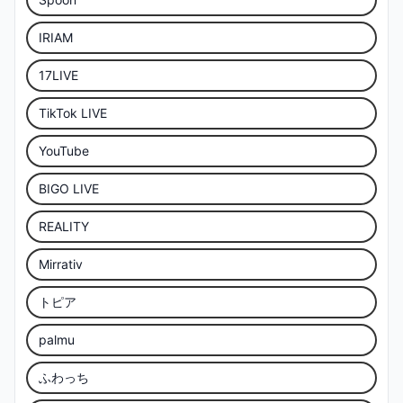
IRIAM
17LIVE
TikTok LIVE
YouTube
BIGO LIVE
REALITY
Mirrativ
トピア
palmu
ふわっち