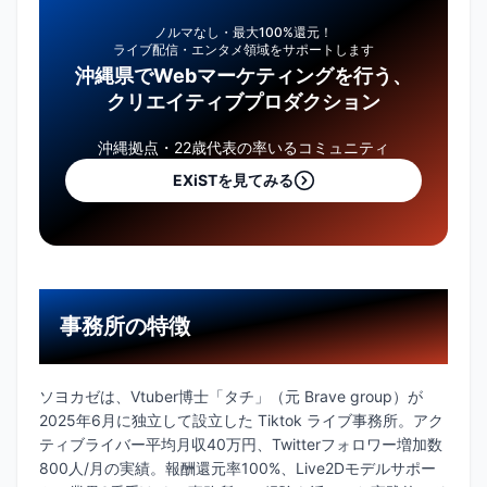
ノルマなし・最大100%還元！
ライブ配信・エンタメ領域をサポートします
沖縄県でWebマーケティングを行う、
クリエイティブプロダクション
沖縄拠点・22歳代表の率いるコミュニティ
EXiSTを見てみる
事務所の特徴
ソヨカゼは、Vtuber博士「タチ」（元 Brave group）が
2025年6月に独立して設立した Tiktok ライブ事務所。アク
ティブライバー平均月収40万円、Twitterフォロワー増加数
800人/月の実績。報酬還元率100%、Live2Dモデルサポー