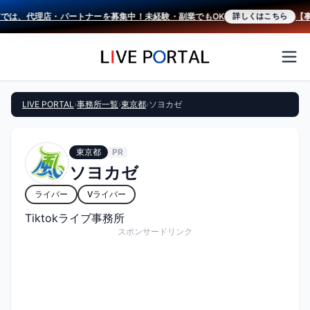
Tでは、代理店・パートナーを募集中！未経験・副業でもOK
【事
詳しくはこちら
LIVE PORTAL
›
事務所一覧
›
東京都
›
ソヨカゼ
東京都
PR
ソヨカゼ
ライバー
Vライバー
Tiktokライブ事務所
スポンサードリンク