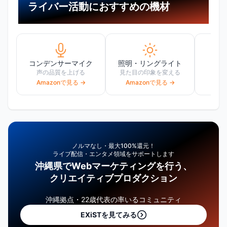
ライバー活動におすすめの機材
コンデンサーマイク
照明・リングライト
W
声の品質を上げる
見た目の印象を変える
高画
Amazonで見る →
Amazonで見る →
Am
ノルマなし・最大100%還元！
ライブ配信・エンタメ領域をサポートします
沖縄県でWebマーケティングを行う、
クリエイティブプロダクション
沖縄拠点・22歳代表の率いるコミュニティ
EXiSTを見てみる