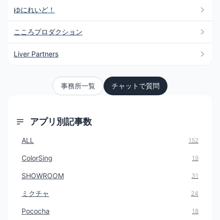
ゆにれいど！
こころプロダクション
Liver Partners
事務所一覧
チャットで質問
アプリ別記事数
ALL
152
ColorSing
19
SHOWROOM
31
ミクチャ
24
Pococha
18