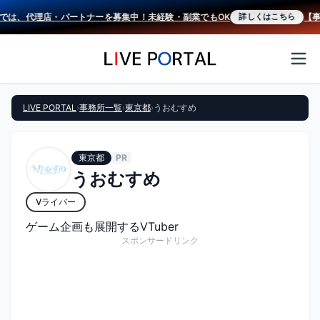
では、代理店・パートナーを募集中！未経験・副業でもOK
【事務
詳しくはこちら
LIVE PORTAL
›
事務所一覧
›
東京都
›
うおむすめ
東京都
PR
うおむすめ
Vライバー
ゲーム企画も展開するVTuber
スポンサードリンク