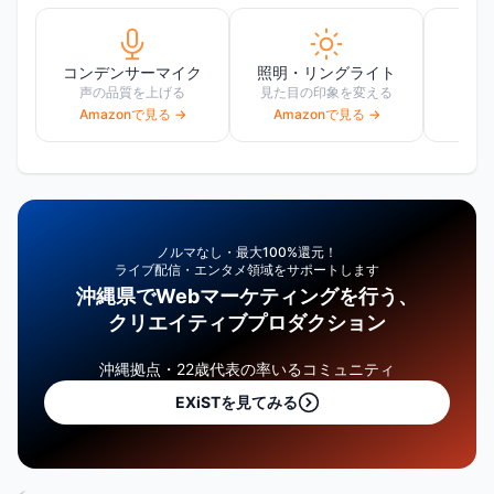
コンデンサーマイク
照明・リングライト
W
声の品質を上げる
見た目の印象を変える
高画
Amazonで見る →
Amazonで見る →
Am
ノルマなし・最大100%還元！
ライブ配信・エンタメ領域をサポートします
沖縄県でWebマーケティングを行う、
クリエイティブプロダクション
沖縄拠点・22歳代表の率いるコミュニティ
EXiSTを見てみる