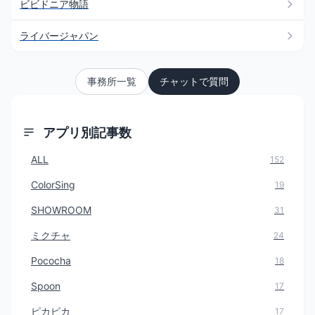
ビビドニア物語
ライバージャパン
事務所一覧
チャットで質問
アプリ別記事数
ALL
152
ColorSing
19
SHOWROOM
31
ミクチャ
24
Pococha
18
Spoon
17
ピカピカ
17