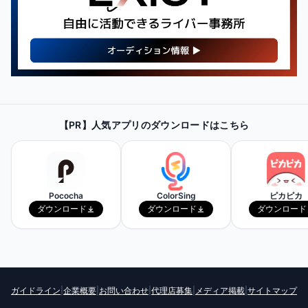
【PR】
最新・人気の配信機材情報を
【PR】人気アプリのダウンロードはこちら
チェックしてみよう！
Amazonで見てみる
Pococha
ColorSing
ピカピカ
ダウンロード
ダウンロード
ダウンロード
ガイドライン
|
企業概要
|
お問い合わせ
|
代理店募集
|
メディア掲載
|
サイトマップ