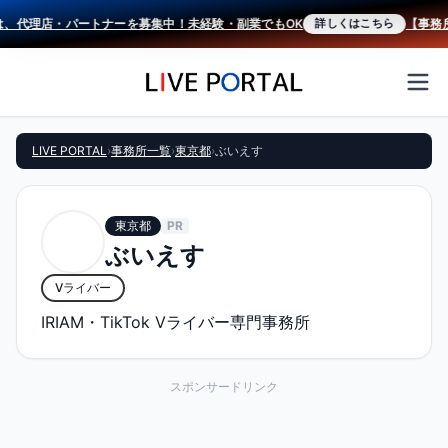
は、代理店・パートナーを募集中！未経験・副業でもOK
【事務所
詳しくはこちら
LIVE PORTAL
›
事務所一覧
›
東京都
›
ぶいえす
東京都
PR
ぶいえす
Vライバー
IRIAM・TikTok Vライバー専門事務所
スポンサードリンク