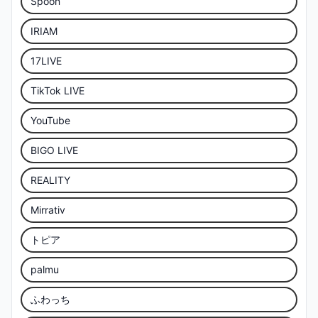
Spoon
IRIAM
17LIVE
TikTok LIVE
YouTube
BIGO LIVE
REALITY
Mirrativ
トピア
palmu
ふわっち