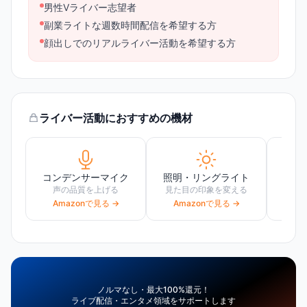
男性Vライバー志望者
副業ライトな週数時間配信を希望する方
顔出しでのリアルライバー活動を希望する方
ライバー活動におすすめの機材
コンデンサーマイク
照明・リングライト
声の品質を上げる
見た目の印象を変える
高画
Amazonで見る →
Amazonで見る →
Am
ノルマなし・最大100%還元！
ライブ配信・エンタメ領域をサポートします