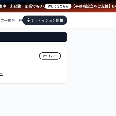
中！未経験・副業でもOK
【事務所設立をご支援】EXi
詳しくはこちら
国の事務所一覧
オーディション情報
Vライバー
ニー