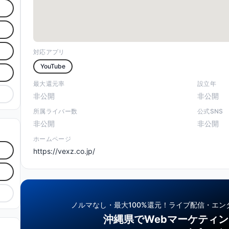
対応アプリ
YouTube
最大還元率
設立年
非公開
非公開
所属ライバー数
公式SNS
非公開
非公開
ホームページ
https://vexz.co.jp/
ノルマなし・最大100%還元！
ライブ配信・エン
沖縄県でWebマーケティ