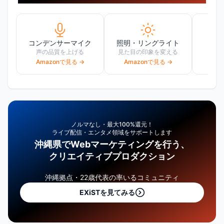
コンデンサーマイク
照明・リングライト
W
声の品質を上げる
見た目の印象を変える
高画
Amazonで見る →
Amazonで見る →
Am
ノルマなし・最大100%還元！
ライブ配信・エンタメ領域をサポートします
沖縄県でWebマーケティングを行う、
クリエイティブプロダクション
沖縄拠点・22歳代表の率いるコミュニティ
EXiSTを見てみる