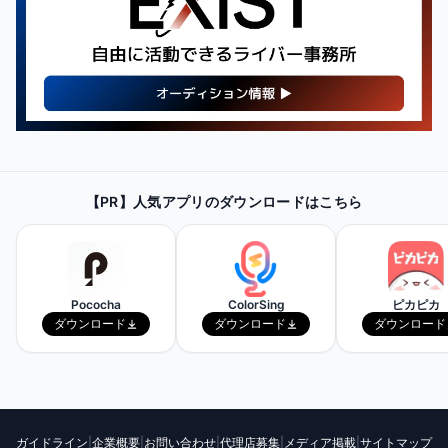
【PR】
最新・人気の配信機材情報を
【PR】人気アプリのダウンロードはこちら
チェックしてみよう！
Amazonで見てみる
Pococha
ColorSing
ピカピカ
ダウンロード
ダウンロード
ダウンロード
ガイドライン
|
企業概要
|
お問い合わせ
|
代理店募集
|
メディア掲載
|
サイトマップ