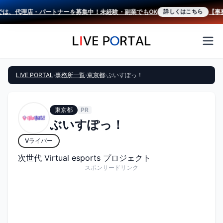
では、代理店・パートナーを募集中！未経験・副業でもOK
【事務
詳しくはこちら
LIVE PORTAL
›
事務所一覧
›
東京都
›
ぶいすぽっ！
東京都
PR
ぶいすぽっ！
Vライバー
次世代 Virtual esports プロジェクト
スポンサードリンク