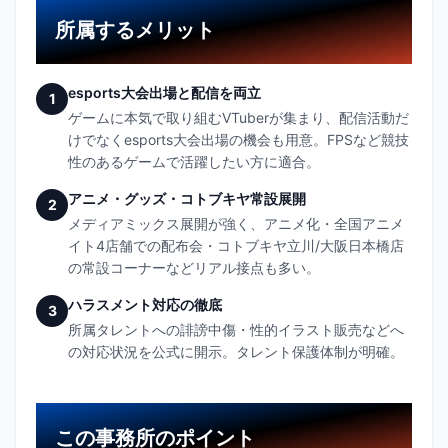
所属するメリット
esports大会出場と配信を両立
1
ゲームに本気で取り組むVTuberが集まり、配信活動だ
けでなくesports大会出場の機会も用意。FPSなど競技
性のあるゲームで活躍したい方に適合。
アニメ・グッズ・コトブキヤ常設展開
2
メディアミックス展開が強く、アニメ化・全国アニメ
イト4店舗での配布会・コトブキヤ立川/大阪日本橋店
の常設コーナーなどリアル接点も多い。
ハラスメント対応の徹底
3
所属タレントへの誹謗中傷・性的イラスト販売などへ
の対応状況を公式に開示。タレント保護体制が明確。
この事務所のポイント