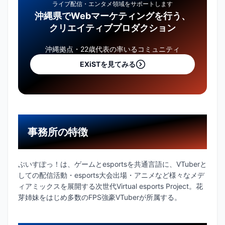
ライブ配信・エンタメ領域をサポートします
沖縄県でWebマーケティングを行う、
クリエイティブプロダクション
沖縄拠点・22歳代表の率いるコミュニティ
EXiSTを見てみる
事務所の特徴
ぶいすぽっ！は、ゲームとesportsを共通言語に、VTuberと
しての配信活動・esports大会出場・アニメなど様々なメデ
ィアミックスを展開する次世代Virtual esports Project。花
芽姉妹をはじめ多数のFPS強豪VTuberが所属する。