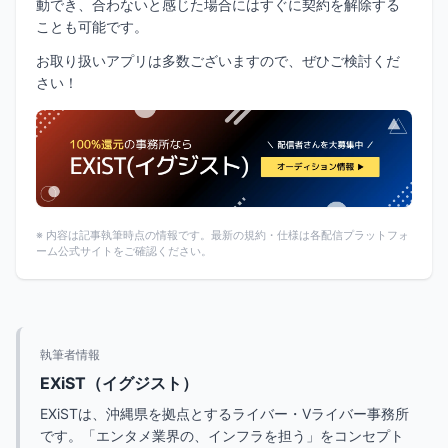
動でき、合わないと感じた場合にはすぐに契約を解除する
ことも可能です。
お取り扱いアプリは多数ございますので、ぜひご検討くだ
さい！
※ 内容は記事執筆時点の情報です。最新の規約・仕様は各配信プラットフォ
ーム公式サイトをご確認ください。
【PR】
執筆者情報
最新・人気の配信機材情報を
EXiST（イグジスト）
チェックしてみよう！
EXiSTは、沖縄県を拠点とするライバー・Vライバー事務所
です。「エンタメ業界の、インフラを担う」をコンセプト
Amazonで見てみる