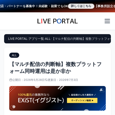
・パートナーを募集中！未経験・副業でもOK
【事務所設立をご支
詳しくはこちら
LIVE PORTAL
›
アプリ一覧
›
ALL
›
【マルチ配信の判断軸】複数プラットフォー
ALL
【マルチ配信の判断軸】複数プラットフ
ォーム同時運用は是か非か
公開日：
2026年5月28日
更新日：
2026年7月3日