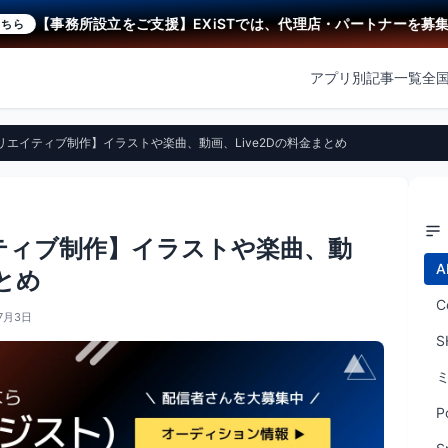
【事務所設立をご支援】EXiSTでは、代理店・パートナーを募集中！
アプリ別記事一覧
全
クリエイティブ制作】イラストや楽曲、動画、Live2Dの料金まとめ
イティブ制作】イラストや楽曲、動
A
まとめ
C
7月3日
S
P