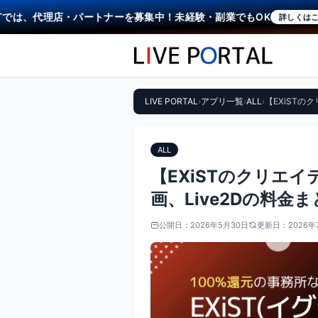
は、代理店・パートナーを募集中！未経験・副業でもOK
詳しくはこちら
LIVE PORTAL
›
アプリ一覧
›
ALL
›
【EXiSTの
ALL
【EXiSTのクリエ
画、Live2Dの料金
公開日：
2026年5月30日
更新日：
2026年