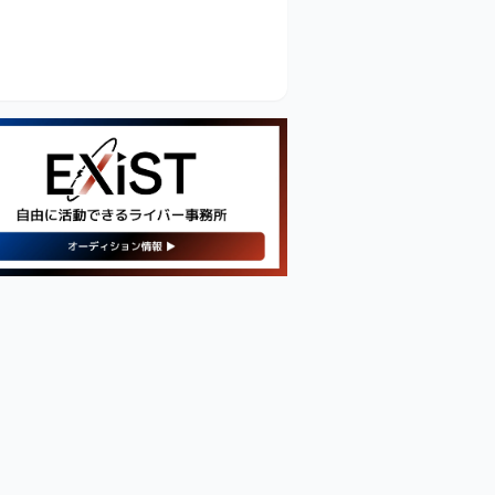
BIGO LIVE
SUGO
【PR】
ダウンロード
ダウンロード
ダ
新・人気の配信機材情報を
チェックしてみよう！
Amazonで見てみる