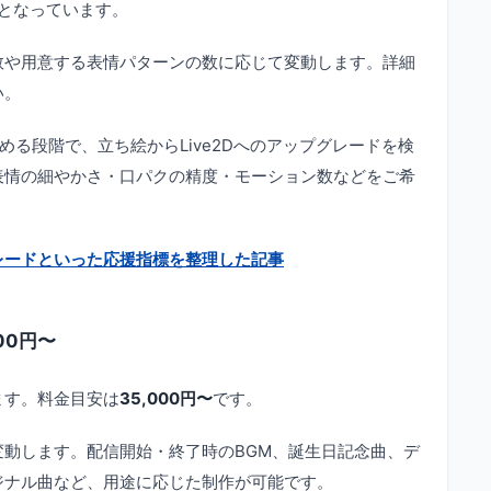
となっています。
数や用意する表情パターンの数に応じて変動します。詳細
い。
める段階で、立ち絵からLive2Dへのアップグレードを検
表情の細やかさ・口パクの精度・モーション数などをご希
。
レードといった応援指標を整理した記事
00円〜
ます。料金目安は
35,000円〜
です。
動します。配信開始・終了時のBGM、誕生日記念曲、デ
ジナル曲など、用途に応じた制作が可能です。