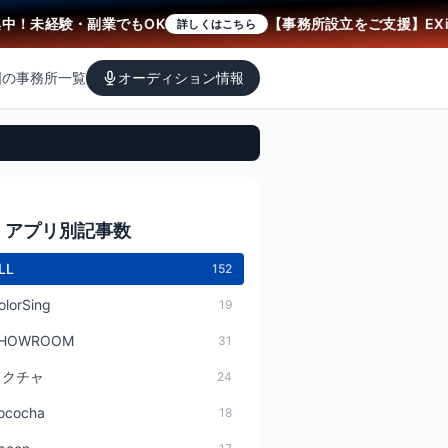
未経験・副業でもOK
【事務所設立をご支援】EXiS
詳しくはこちら
国の事務所一覧
オーディション情報
アプリ別記事数
LL
152
olorSing
19
HOWROOM
31
ミクチャ
24
ococha
18