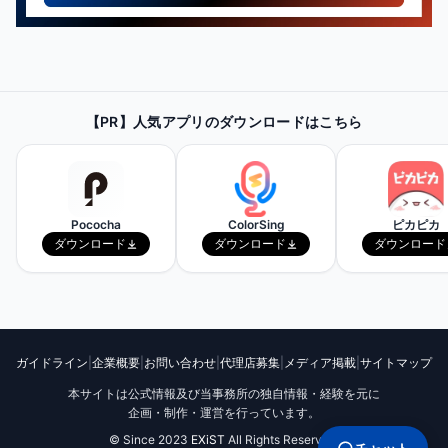
【PR】
最新・人気の配信機材情報を
【PR】人気アプリのダウンロードはこちら
チェックしてみよう！
Amazonで見てみる
Pococha
ColorSing
ピカピカ
ダウンロード
ダウンロード
ダウンロード
ガイドライン
|
企業概要
|
お問い合わせ
|
代理店募集
|
メディア掲載
|
サイトマップ
本サイトは公式情報及び当事務所の独自情報・経験を元に
企画・制作・運営を行っています。
© Since 2023
EXiST
All Rights Reserved.