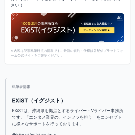
さい！
※ 内容は記事執筆時点の情報です。最新の規約・仕様は各配信プラットフォ
ーム公式サイトをご確認ください。
【PR】
執筆者情報
最新・人気の配信機材情報を
チェックしてみよう！
EXiST（イグジスト）
EXiSTは、沖縄県を拠点とするライバー・Vライバー事務所
Amazonで見てみる
です。「エンタメ業界の、インフラを担う」をコンセプト
に様々なサポートを行っております。
https://exist.ryukyu/