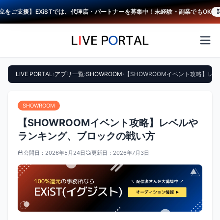
支援】EXiSTでは、代理店・パートナーを募集中！未経験・副業でもOK
詳しく
LIVE PORTAL
›
アプリ一覧
›
SHOWROOM
›
【SHOWROOMイベント攻略】レ
SHOWROOM
【SHOWROOMイベント攻略】レベルや
ランキング、ブロックの戦い方
公開日：
2026年5月24日
更新日：
2026年7月3日