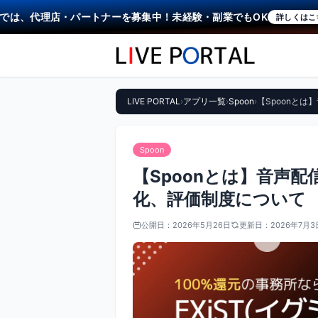
は、代理店・パートナーを募集中！未経験・副業でもOK
詳しくはこちら
LIVE PORTAL
›
アプリ一覧
›
Spoon
›
【Spoonと
Spoon
【Spoonとは】音声
化、評価制度について
公開日：
2026年5月26日
更新日：
2026年7月3