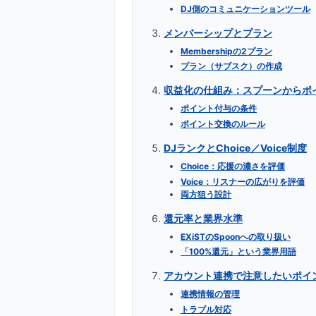
DJ側のコミュニケーションツール
メンバーシップとプラン
Membershipの2プラン
プラン（サブスク）の作成
収益化の仕組み：スプーンからポ
ポイント付与の条件
ポイント交換のルール
DJランクとChoice／Voice制度
Choice：応援の濃さを評価
Voice：リスナーの広がりを評価
両方狙う設計
還元率と業界水準
EXiSTのSpoonへの取り扱い
「100%還元」という業界用語
アカウント連携で注意したいポイ
連携情報の管理
トラブル対応