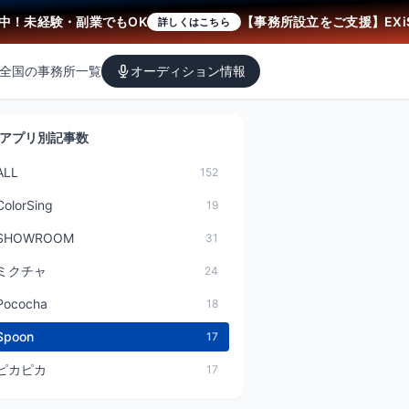
未経験・副業でもOK
【事務所設立をご支援】EXiS
詳しくはこちら
全国の事務所一覧
オーディション情報
アプリ別記事数
ALL
152
ColorSing
19
SHOWROOM
31
ミクチャ
24
Pococha
18
Spoon
17
ピカピカ
17